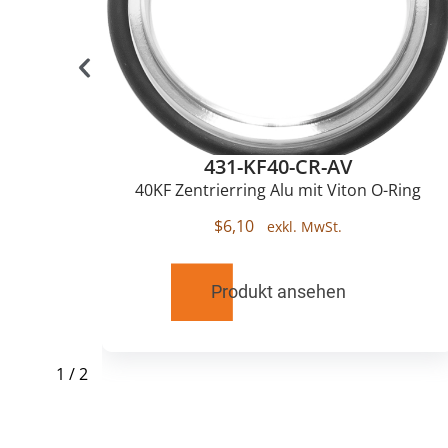
431-KF40-CR-AV
lu
40KF Zentrierring Alu mit Viton O-Ring
$
6,10
Produkt ansehen
1
/
2