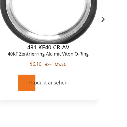
431-KF40-CR-AV
40KF Zentrierring Alu mit Viton O-Ring
K
$
6,10
Produkt ansehen