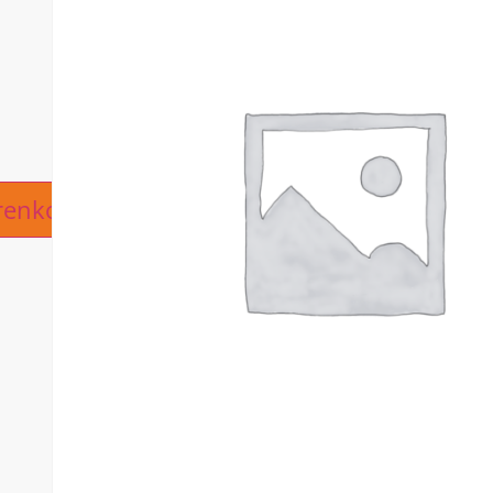
ive:
renkorb