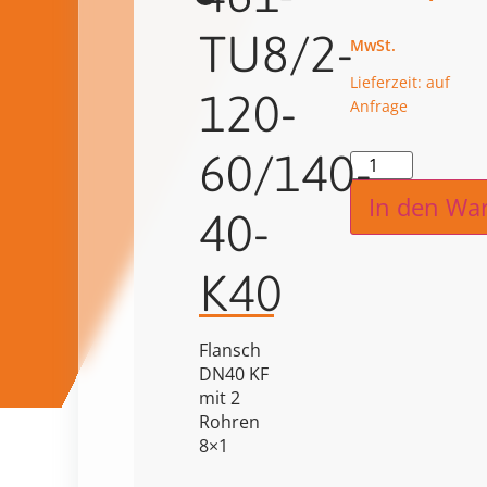
TU8/2-
Lieferzeit: auf
120-
Anfrage
60/140-
Alternat
In den Wa
40-
K40
Flansch
DN40 KF
mit 2
Rohren
8×1