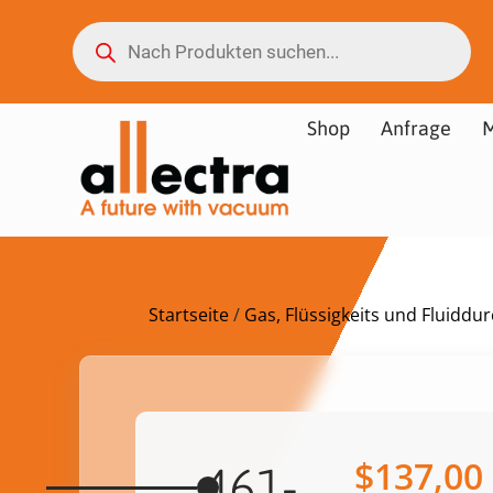
Shop
Anfrage
M
Startseite
/
Gas, Flüssigkeits und Fluidd
$
137,00
461-