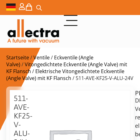
Startseite
/
Ventile
/
Eckventile (Angle
Valve)
/
Vitongedichtete Eckventile (Angle Valve) mit
KF Flansch
/
Elektrische Vitongedichtete Eckventile
(Angle Valve) mit KF Flansch
/ 511-AVE-KF25-V-ALU-24V
P
$
693,00
511-
D
AVE-
Ve
KF25-
r
V-
e
Lieferzeit:
ALU-
be
auf