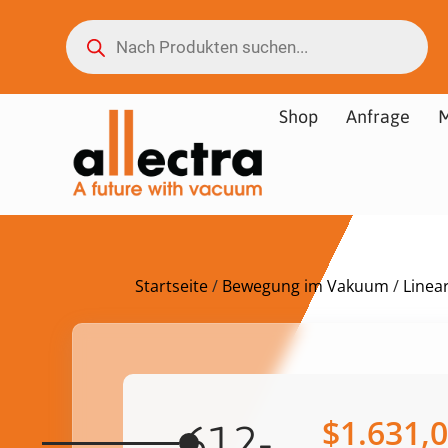
Shop
Anfrage
M
Startseite
/
Bewegung im Vakuum
/
Linea
$
1.631,
612-