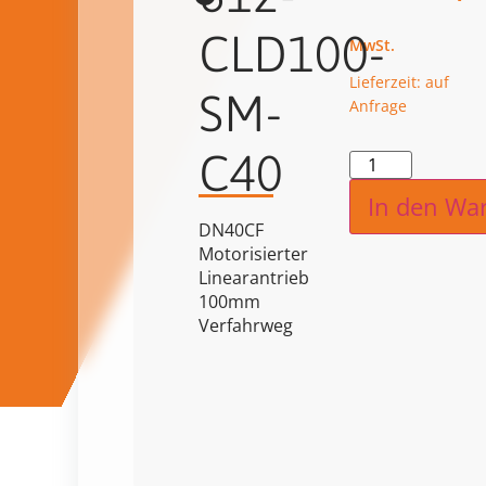
CLD100-
Lieferzeit: auf
SM-
Anfrage
C40
Alternat
In den Wa
DN40CF
Motorisierter
Linearantrieb
100mm
Verfahrweg