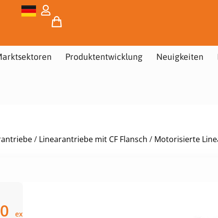
arktsektoren
Produktentwicklung
Neuigkeiten
rantriebe
/
Linearantriebe mit CF Flansch
/
Motorisierte Line
00