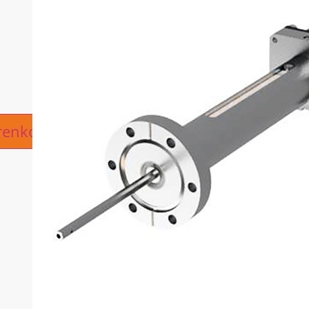
ive:
renkorb