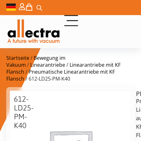
Startseite
/
Bewegung im
Vakuum
/
Linearantriebe
/
Linearantriebe mit KF
Flansch
/
Pneumatische Linearantriebe mit KF
Flansch
/ 612-LD25-PM-K40
P
$
819,00
612-
P
LD25-
L
PM-
a
K40
K
Lieferzeit:
Linearantrieb,
F
auf
25mm