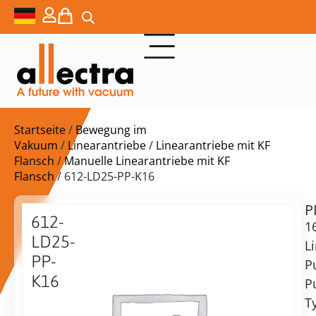
Startseite
/
Bewegung im
Vakuum
/
Linearantriebe
/
Linearantriebe mit KF
Flansch
/
Manuelle Linearantriebe mit KF
Flansch
/ 612-LD25-PP-K16
P
$
816,00
612-
1
LD25-
L
PP-
P
K16
Pu
Lieferzeit:
16KF
T
auf
Lin.