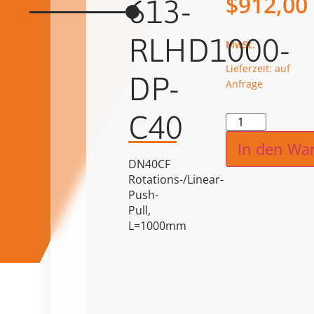
$
912,00
613-
RLHD1000-
Lieferzeit: auf
DP-
Anfrage
C40
Alternat
In den Wa
DN40CF
Rotations-/Linear-
Push-
Pull,
L=1000mm