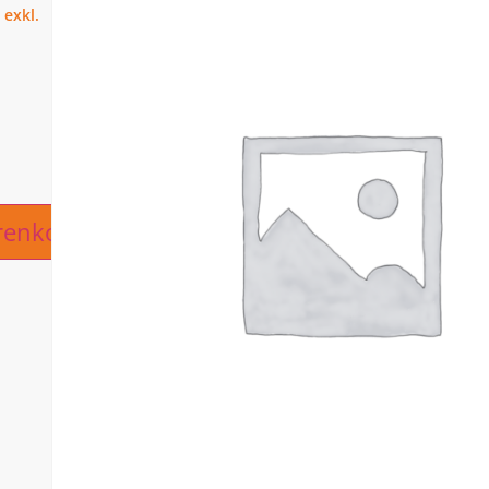
ive:
renkorb