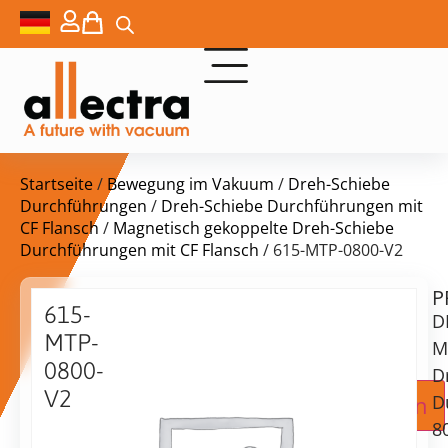
Startseite
/
Bewegung im Vakuum
/
Dreh-Schiebe
Durchführungen
/
Dreh-Schiebe Durchführungen mit
CF Flansch
/
Magnetisch gekoppelte Dreh-Schiebe
Durchführungen mit CF Flansch
/ 615-MTP-0800-V2
P
Lieferzeit:
615-
D
auf
MTP-
Anfrage
M
0800-
D
V2
Zur Angebotsanfrage hinzufügen
D
DN40CF
8
Magnettransporter,