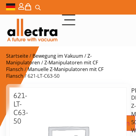
Startseite
/
Bewegung im Vakuum
/
Z-
Manipulatoren
/
Z-Manipulatoren mit CF
Flansch
/
Manuelle Z-Manipulatoren mit CF
Flansch
/ 621-LT-C63-50
P
Lieferzeit:
621-
D
auf
LT-
Anfrage
Z-
C63-
M
50
Zur Angebotsanfrage hinzufügen
5
DN63CF
W
kompakter