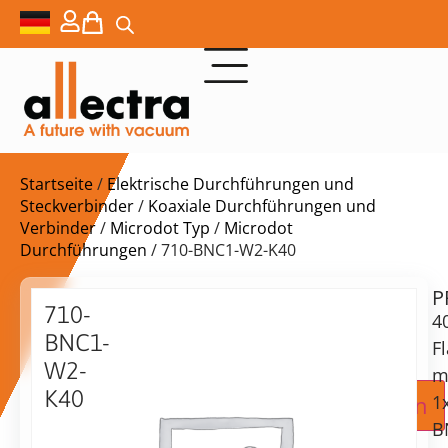
Startseite
/
Elektrische Durchführungen und
Steckverbinder
/
Koaxiale Durchführungen und
Verbinder
/
Microdot Typ
/
Microdot
Durchführungen
/ 710-BNC1-W2-K40
P
Lieferzeit:
710-
4
auf
BNC1-
Anfrage
F
W2-
m
K40
Zur Angebotsanfrage hinzufügen
1
40KF
B
Flansch