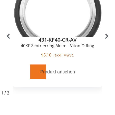
431-KF40-CR-AV
40KF Zentrierring Alu mit Viton O-Ring
$
6,10
Produkt ansehen
1
/
2
RELATED