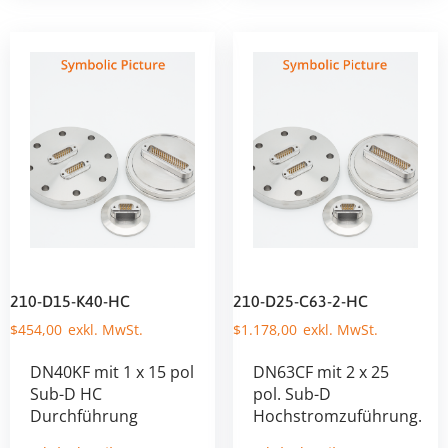
210-D15-K40-HC
210-D25-C63-2-HC
$
454,00
$
1.178,00
DN40KF mit 1 x 15 pol
DN63CF mit 2 x 25
Sub-D HC
pol. Sub-D
Durchführung
Hochstromzuführung.