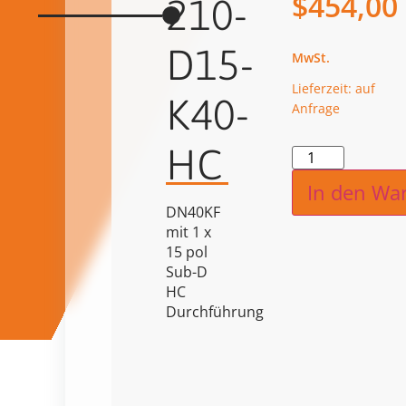
$
454,00
210-
D15-
Lieferzeit: auf
K40-
Anfrage
HC
Alternat
In den Wa
DN40KF
mit 1 x
15 pol
Sub-D
HC
Durchführung