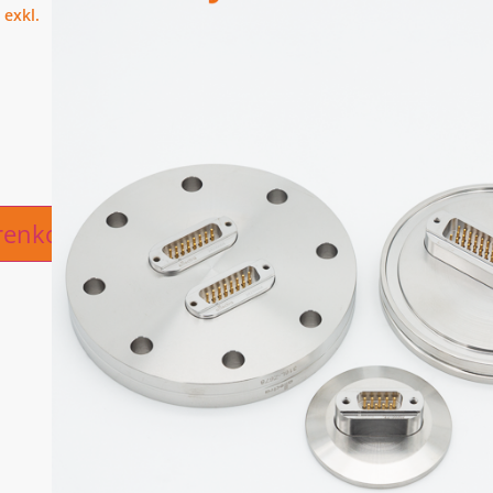
ive:
renkorb