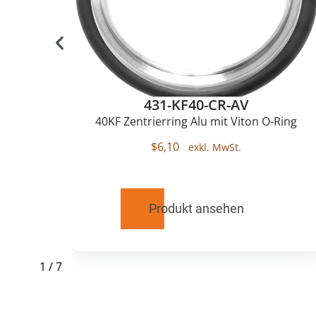
431-KF40-CR-AV
olig,
40KF Zentrierring Alu mit Viton O-Ring
$
6,10
Produkt ansehen
1
/
7