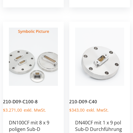
210-D09-C100-8
210-D09-C40
$
3.271,00
$
343,00
DN100CF mit 8 x 9
DN40CF mit 1 x 9 pol
poligen Sub-D
Sub-D Durchführung