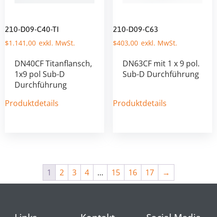
210-D09-C40-TI
210-D09-C63
$
1.141,00
$
403,00
DN40CF Titanflansch,
DN63CF mit 1 x 9 pol.
1x9 pol Sub-D
Sub-D Durchführung
Durchführung
Produktdetails
Produktdetails
1
2
3
4
…
15
16
17
→