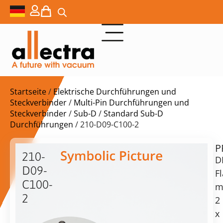
Startseite
/
Elektrische Durchführungen und
Steckverbinder
/
Multi-Pin Durchführungen und
Steckverbinder
/
Sub-D
/
Standard Sub-D
Durchführungen
/ 210-D09-C100-2
P
$
914,00
210-
D
D09-
F
C100-
m
2
2
Lieferzeit:
DN100CF
x
auf
mit