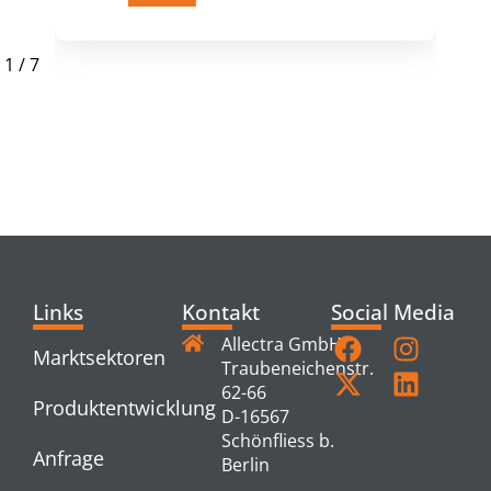
1
/
7
RELATED
PRODUCTS
Links
Kontakt
Social Media
Allectra GmbH
Marktsektoren
Traubeneichenstr.
62-66
Produktentwicklung
D-16567
Schönfliess b.
Anfrage
Berlin