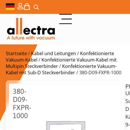
Startseite
/
Kabel und Leitungen
/
Konfektionierte
Vakuum-Kabel
/
Konfektionierte Vakuum-Kabel mit
Multipin Steckverbinder
/
Konfektionierte Vakuum-
Kabel mit Sub-D Steckverbinder
/ 380-D09-FXPR-1000
P
$
359,00
380-
U
D09-
S
FXPR-
D
1000
K
Lieferzeit:
9-
9-
auf
poliger