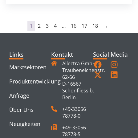
1
2
3
4
…
16
17
18
→
Links
Kontakt
Social Media
Allectra GmbH
Marktsektoren
Traubeneichenstr.
62-66
Produktentwicklung
D-16567
Schönfliess b.
Anfrage
Berlin
+49-33056
Über Uns
78778-0
Neuigkeiten
+49-33056
78778-5