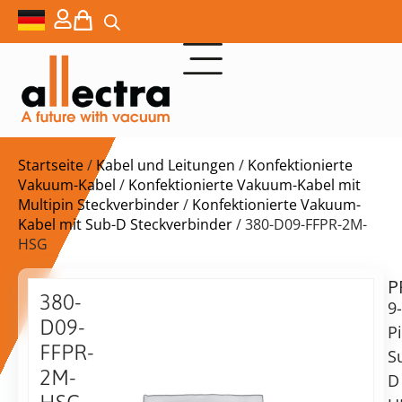
Startseite
/
Kabel und Leitungen
/
Konfektionierte
Vakuum-Kabel
/
Konfektionierte Vakuum-Kabel mit
Multipin Steckverbinder
/
Konfektionierte Vakuum-
Kabel mit Sub-D Steckverbinder
/ 380-D09-FFPR-2M-
HSG
P
$
873,00
380-
9-
D09-
P
FFPR-
S
2M-
D
Lieferzeit: