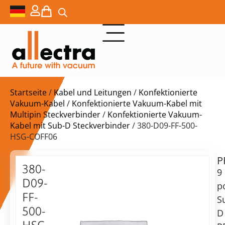
Startseite
/
Kabel und Leitungen
/
Konfektionierte
Vakuum-Kabel
/
Konfektionierte Vakuum-Kabel mit
Multipin Steckverbinder
/
Konfektionierte Vakuum-
Kabel mit Sub-D Steckverbinder
/ 380-D09-FF-500-
HSG-COFF06
P
$
908,00
380-
9
D09-
p
FF-
S
500-
D
Lieferzeit: