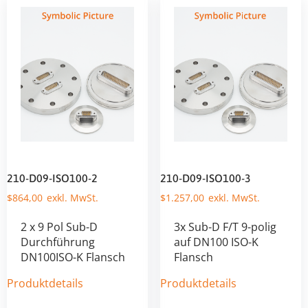
210-D09-ISO100-2
210-D09-ISO100-3
$
864,00
$
1.257,00
2 x 9 Pol Sub-D
3x Sub-D F/T 9-polig
Durchführung
auf DN100 ISO-K
DN100ISO-K Flansch
Flansch
Produktdetails
Produktdetails