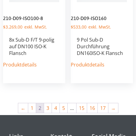
210-D09-ISO100-8
210-D09-ISO160
$
3.269,00
$
533,00
8x Sub-D F/T 9-polig
9 Pol Sub-D
auf DN100 ISO-K
Durchführung
Flansch
DN160ISO-K Flansch
Produktdetails
Produktdetails
←
1
2
3
4
5
…
15
16
17
→