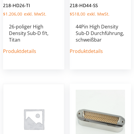
218-HD26-TI
218-HD44-SS
$
1.206,00
$
518,00
26-poliger High
44Pin High Density
Density Sub-D f/t,
Sub-D Durchführung,
Titan
schweißbar
Produktdetails
Produktdetails