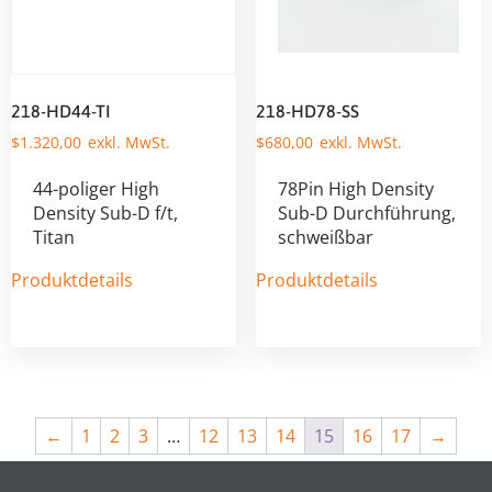
218-HD44-TI
218-HD78-SS
$
1.320,00
$
680,00
44-poliger High
78Pin High Density
Density Sub-D f/t,
Sub-D Durchführung,
Titan
schweißbar
Produktdetails
Produktdetails
←
1
2
3
…
12
13
14
15
16
17
→