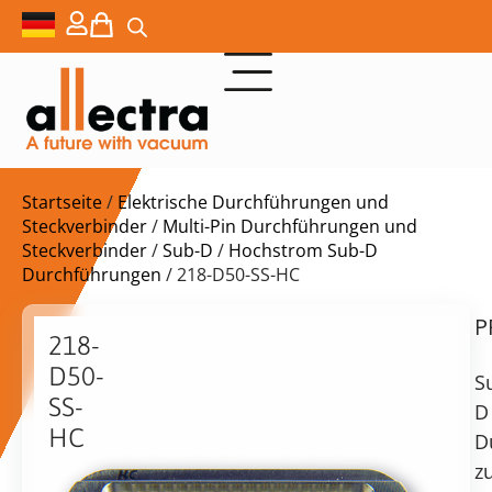
Startseite
/
Elektrische Durchführungen und
Steckverbinder
/
Multi-Pin Durchführungen und
Steckverbinder
/
Sub-D
/
Hochstrom Sub-D
Durchführungen
/ 218-D50-SS-HC
P
$
551,00
218-
D50-
S
SS-
D
HC
D
Lieferzeit:
50Pin
z
auf
Sub-