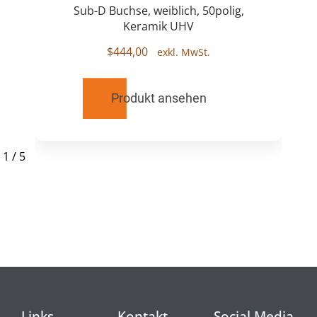
Sub-D Buchse, weiblich, 50polig,
Keramik UHV
$
444,00
Produkt ansehen
1
/
5
RELATED
PRODUCTS
Links
Kontakt
Social Media