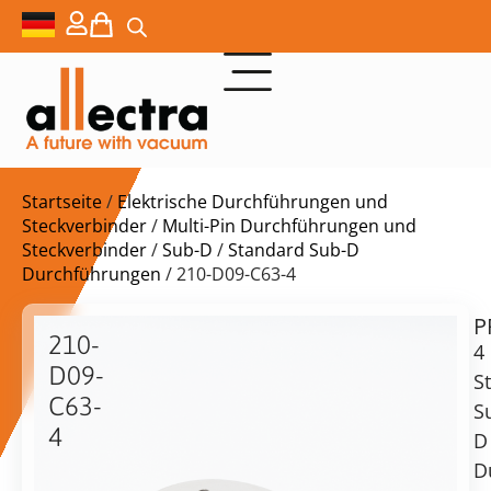
Startseite
/
Elektrische Durchführungen und
Steckverbinder
/
Multi-Pin Durchführungen und
Steckverbinder
/
Sub-D
/
Standard Sub-D
Durchführungen
/ 210-D09-C63-4
P
$
1.683,00
210-
4
D09-
S
C63-
S
4
D
Lieferzeit:
DN63CF
D
auf
mit