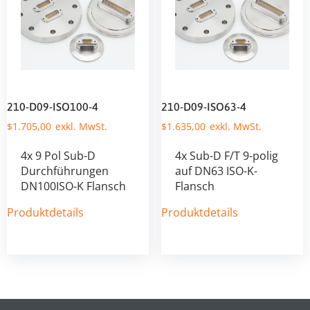
210-D09-ISO100-4
210-D09-ISO63-4
$
1.705,00
$
1.635,00
4x 9 Pol Sub-D
4x Sub-D F/T 9-polig
Durchführungen
auf DN63 ISO-K-
DN100ISO-K Flansch
Flansch
Produktdetails
Produktdetails