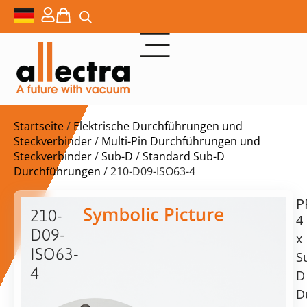
Startseite
/
Elektrische Durchführungen und
Steckverbinder
/
Multi-Pin Durchführungen und
Steckverbinder
/
Sub-D
/
Standard Sub-D
Durchführungen
/ 210-D09-ISO63-4
P
$
1.635,00
210-
4
D09-
x
ISO63-
S
4
D
Lieferzeit:
4x
D
auf
Sub-