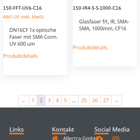
150-FFT-UV6-C16
150-IR4-S-S-1000-C16
$
861,00
Glasfaser f/t, IR, SMA-
SMA, 1000mm, CF16
DN16CF 1x optische
Faser mit SMA Conn.
UV 600 um
Produktdetails
Produktdetails
←
1
2
3
4
5
…
25
26
27
→
Links
Kontakt
Social Media
Allectra GmbH