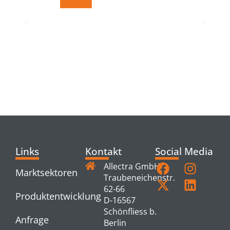
RELATED
PRODUCTS
Links
Kontakt
Social Media
Allectra GmbH
Marktsektoren
Traubeneichenstr.
62-66
Produktentwicklung
D-16567
Schönfliess b.
Anfrage
Berlin