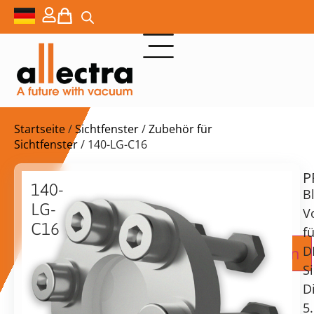
Startseite
/
Sichtfenster
/
Zubehör für
Sichtfenster
/ 140-LG-C16
P
Lieferzeit:
140-
Bl
auf
LG-
Anfrage
V
C16
fü
Bleiglas-
Zur Angebotsanfrage hinzufügen
D
Schutzscheibe
S
für
D
DN16CF-
5
Sichtfenster