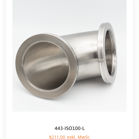
443-ISO100-L
$
211,00