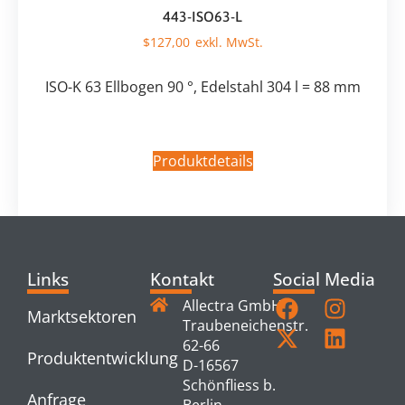
443-ISO63-L
$
127,00
ISO-K 63 Ellbogen 90 °, Edelstahl 304 l = 88 mm
Produktdetails
Links
Kontakt
Social Media
Allectra GmbH
Marktsektoren
Traubeneichenstr.
62-66
Produktentwicklung
D-16567
Schönfliess b.
Anfrage
Berlin