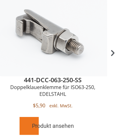
441-DCC-063-250-SS
Doppelklauenklemme für ISO63-250,
Einz
EDELSTAHL
$
5,90
Produkt ansehen