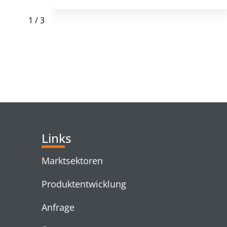
1
/
3
RELATED PRODUC
Links
Marktsektoren
Produktentwicklung
Anfrage