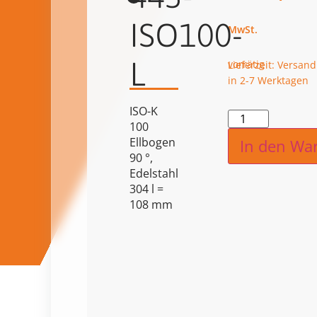
ISO100-
L
vorrätig
Lieferzeit: Versand
in 2-7 Werktagen
ISO-K
Alternat
100
Ellbogen
In den Wa
90 °,
Edelstahl
304 l =
108 mm