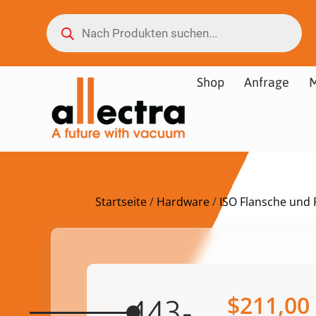
Shop
Anfrage
M
Startseite
/
Hardware
/
ISO Flansche und F
$
211,00
443-