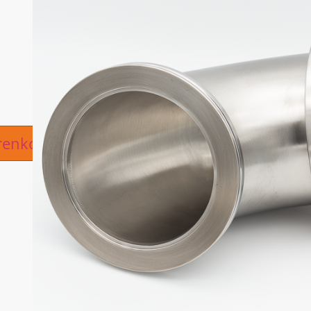
ive:
renkorb