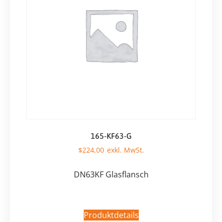
165-KF63-G
$
224,00
DN63KF Glasflansch
Produktdetails