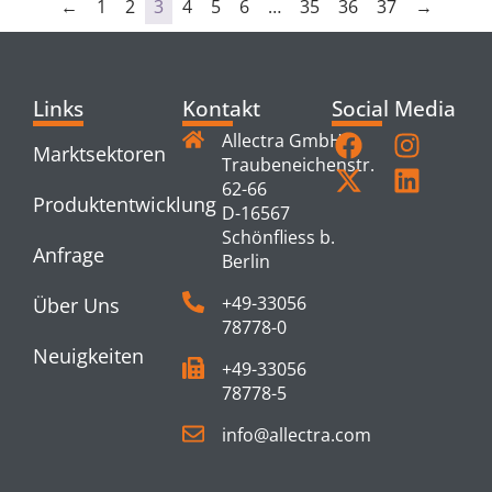
←
1
2
3
4
5
6
…
35
36
37
→
Links
Kontakt
Social Media
Allectra GmbH
Marktsektoren
Traubeneichenstr.
62-66
Produktentwicklung
D-16567
Schönfliess b.
Anfrage
Berlin
+49-33056
Über Uns
78778-0
Neuigkeiten
+49-33056
78778-5
info@allectra.com