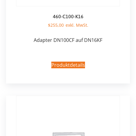
460-C100-K16
$
255,00
Adapter DN100CF auf DN16KF
Produktdetails