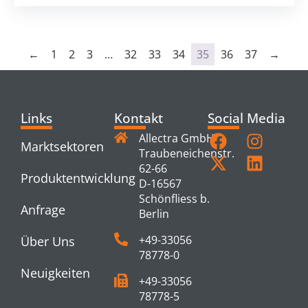
←
1
2
3
…
32
33
34
35
36
37
→
Links
Kontakt
Social Media
Allectra GmbH
Marktsektoren
Traubeneichenstr.
62-66
Produktentwicklung
D-16567
Schönfliess b.
Anfrage
Berlin
+49-33056
Über Uns
78778-0
Neuigkeiten
+49-33056
78778-5