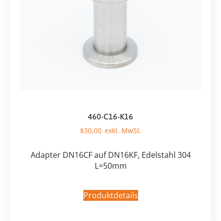
460-C16-K16
$
30,00
Adapter DN16CF auf DN16KF, Edelstahl 304
L=50mm
Produktdetails