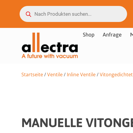
Shop
Anfrage
M
Startseite
/
Ventile
/
Inline Ventile
/
Vitongedichtete
MANUELLE VITONGE