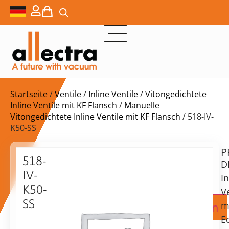
Startseite
/
Ventile
/
Inline Ventile
/
Vitongedichtete
Inline Ventile mit KF Flansch
/
Manuelle
Vitongedichtete Inline Ventile mit KF Flansch
/ 518-IV-
K50-SS
P
Lieferzeit:
518-
D
auf
IV-
Anfrage
In
K50-
Ve
SS
Zur Angebotsanfrage hinzufügen
m
50KF
E
Inline-