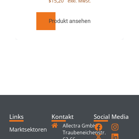
$
15,20
Produkt ansehen
RELATED
PRODUCTS
Links
Kontakt
Social Media
Allectra GmbH
Marktsektoren
Traubeneichenstr.