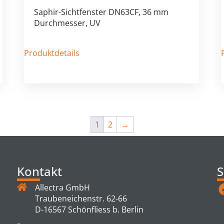
Saphir-Sichtfenster DN63CF, 36 mm
Durchmesser, UV
Produktdetails
1
2
→
Kontakt
S
Allectra GmbH
Traubeneichenstr. 62-66
D-16567 Schönfliess b. Berlin