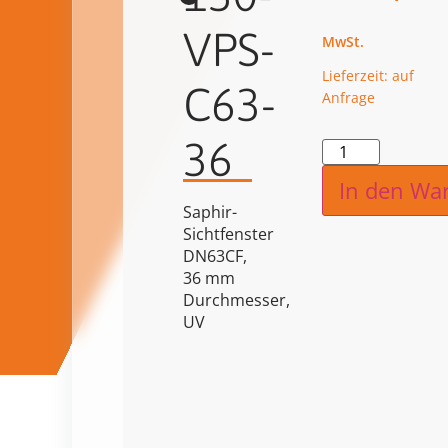
VPS-
Lieferzeit: auf
C63-
Anfrage
36
Alternat
In den Wa
Saphir-
Sichtfenster
DN63CF,
36 mm
Durchmesser,
UV