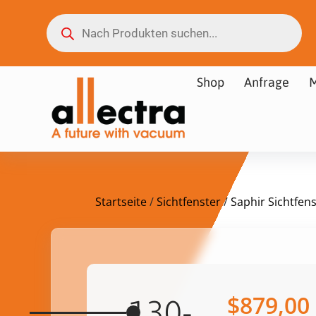
Shop
Anfrage
M
Startseite
/
Sichtfenster
/
Saphir Sichtfen
$
879,00
130-