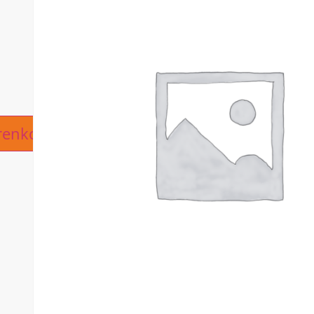
ive:
renkorb