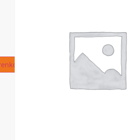
ive:
renkorb