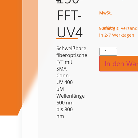
FFT-
UV4
vorrätig
Lieferzeit: Versand
in 2-7 Werktagen
Schweißbare
Alternat
fiberoptische
F/T mit
In den Wa
SMA
Conn.
UV 400
uM
Wellenlänge
600 nm
bis 800
nm