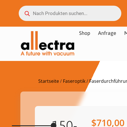
Shop
Anfrage
M
Startseite
/
Faseroptik
/
Faserdurchführu
$
710,00
150-