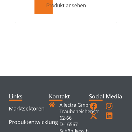
Produkt ansehen
RELATED
PRODUCTS
Links
Kontakt
Social Media
Allectra GmbH
Marktsektoren
Traubeneichenstr.
62-66
Produktentwicklung
D-16567
Schönfliess b.