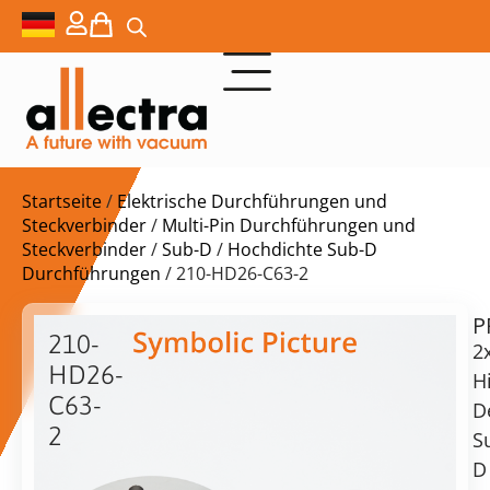
Startseite
/
Elektrische Durchführungen und
Steckverbinder
/
Multi-Pin Durchführungen und
Steckverbinder
/
Sub-D
/
Hochdichte Sub-D
Durchführungen
/ 210-HD26-C63-2
P
$
1.185,00
210-
2
HD26-
H
C63-
D
2
S
Lieferzeit:
DN63CF
D
auf
mit