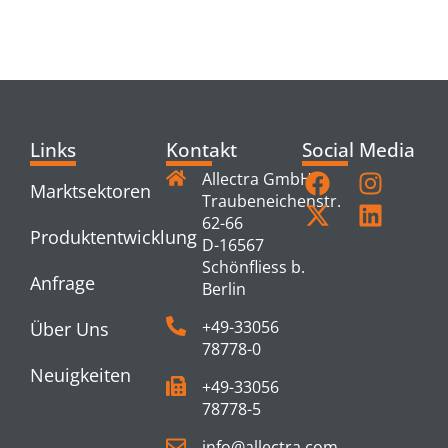
PRODUCTS
Links
Kontakt
Social Media
Allectra GmbH
Marktsektoren
Traubeneichenstr.
62-66
Produktentwicklung
D-16567
Schönfliess b.
Anfrage
Berlin
+49-33056
Über Uns
78778-0
Neuigkeiten
+49-33056
78778-5
info@allectra.com