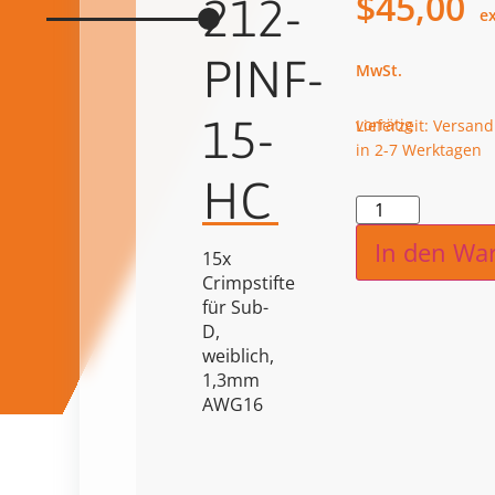
$
45,00
212-
PINF-
15-
vorrätig
Lieferzeit: Versand
in 2-7 Werktagen
HC
Alternat
In den Wa
15x
Crimpstifte
für Sub-
D,
weiblich,
1,3mm
AWG16