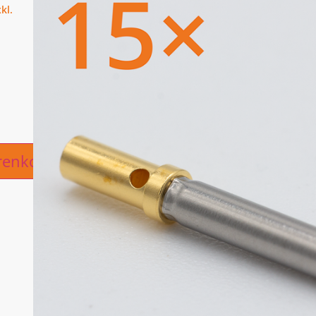
ive:
renkorb