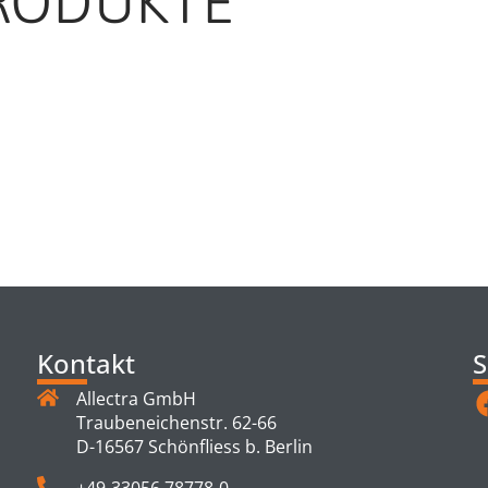
RODUKTE
TS
Kontakt
S
Allectra GmbH
Traubeneichenstr. 62-66
D-16567 Schönfliess b. Berlin