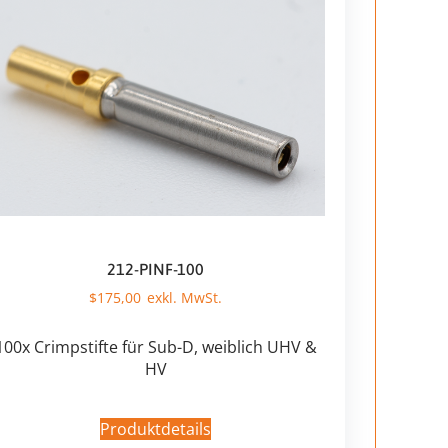
212-PINF-100
$
175,00
100x Crimpstifte für Sub-D, weiblich UHV &
HV
Produktdetails