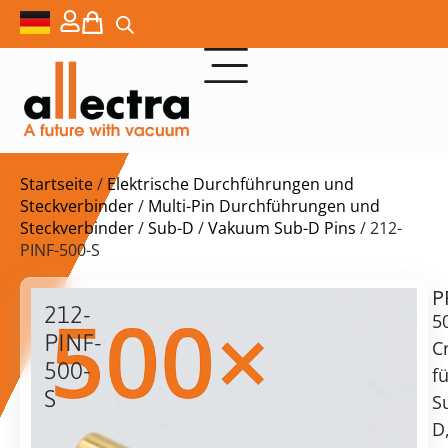
Startseite
/
Elektrische Durchführungen und
Steckverbinder
/
Multi-Pin Durchführungen und
Steckverbinder
/
Sub-D
/
Vakuum Sub-D Pins
/ 212-
PINF-500-S
P
$
816,00
212-
5
PINF-
C
500-
fü
S
S
Lieferzeit:
500x
D
auf
Crimpstifte