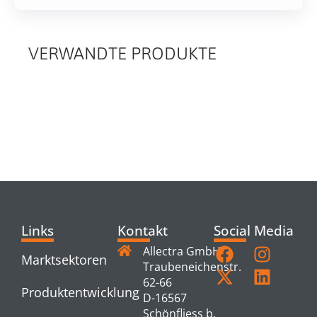
VERWANDTE PRODUKTE
RELATED
PRODUCTS
Links
Kontakt
Social Media
Allectra GmbH
Marktsektoren
Traubeneichenstr.
62-66
Produktentwicklung
D-16567
Schönfliess b.