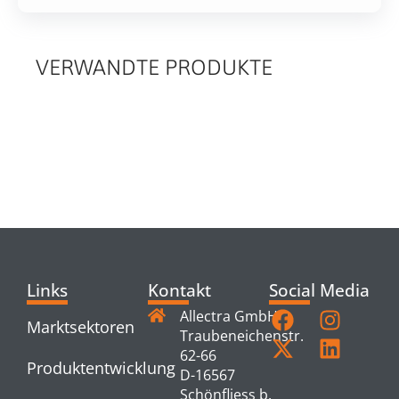
VERWANDTE PRODUKTE
RELATED
PRODUCTS
Links
Kontakt
Social Media
Allectra GmbH
Marktsektoren
Traubeneichenstr.
62-66
Produktentwicklung
D-16567
Schönfliess b.