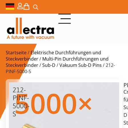
Startseite
/
Elektrische Durchführungen und
Steckverbinder
/
Multi-Pin Durchführungen und
Steckverbinder
/
Sub-D
/
Vakuum Sub-D Pins
/ 212-
PINF-5000-S
P
$
5.433,00
212-
C
PINF-
fü
5000-
S
S
D
Lieferzeit:
Ca.
S
auf
5000x