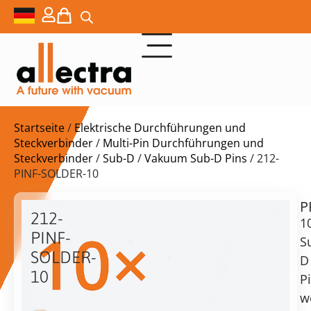
Startseite
/
Elektrische Durchführungen und
Steckverbinder
/
Multi-Pin Durchführungen und
Steckverbinder
/
Sub-D
/
Vakuum Sub-D Pins
/ 212-
PINF-SOLDER-10
P
$
29,00
212-
1
PINF-
S
SOLDER-
D
10
P
Lieferzeit:
10x
w
auf
Lötstifte