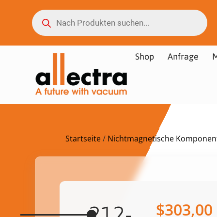
Shop
Anfrage
M
Startseite
/
Nichtmagnetische Komponente
$
303,00
212-