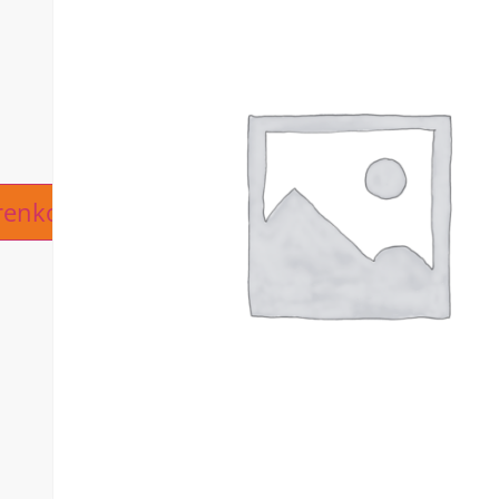
ive:
renkorb