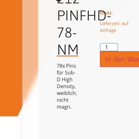
PINFHD-
Lieferzeit: auf
78-
Anfrage
NM
Alternat
In den Wa
78x Pins
für Sub-
D High
Density,
weiblich,
nicht
magn.