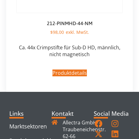
212-PINMHD-44-NM
$
98,00
Ca. 44x Crimpstifte für Sub-D HD, männlich,
nicht magnetisch
Produktdetails
Links
Kontakt
Social Media
Allectra GmbH
Marktsektoren
Traubeneichenstr.
62-66