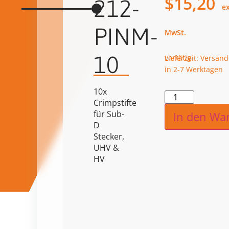
$
15,20
212-
PINM-
10
vorrätig
Lieferzeit: Versand
in 2-7 Werktagen
10x
Alternat
Crimpstifte
für Sub-
In den Wa
D
Stecker,
UHV &
HV