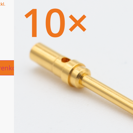
ive:
renkorb