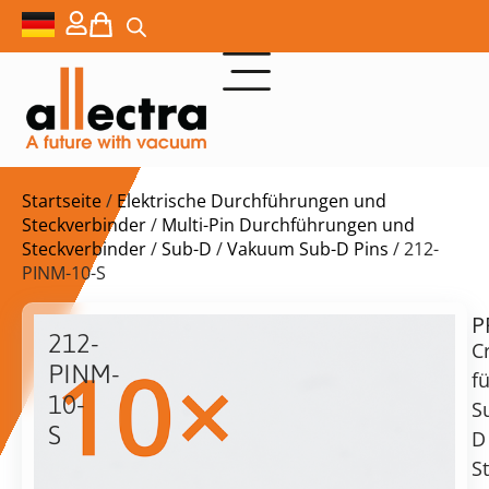
Startseite
/
Elektrische Durchführungen und
Steckverbinder
/
Multi-Pin Durchführungen und
Steckverbinder
/
Sub-D
/
Vakuum Sub-D Pins
/ 212-
PINM-10-S
P
$
17,80
212-
C
PINM-
fü
10-
S
S
D
10x
vorrätig
Lieferzeit:
S
Crimpstifte
Versand