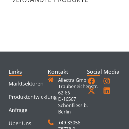
RELATED
PRODUCTS
Links
Kontakt
Social Media
Allectra GmbH
Marktsektoren
Traubeneichenstr.
62-66
Produktentwicklung
D-16567
Schönfliess b.
Anfrage
Berlin
+49-33056
Über Uns
78778-0