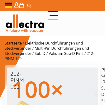
Startseite
/
Elektrische Durchführungen und
Steckverbinder
/
Multi-Pin Durchführungen und
Steckverbinder
/
Sub-D
/
Vakuum Sub-D Pins
/ 212-
PINM-100
P
$
118,00
212-
C
PINM-
fü
100
S
100x
D
Lieferzeit:
Crimpstifte
S
auf
für