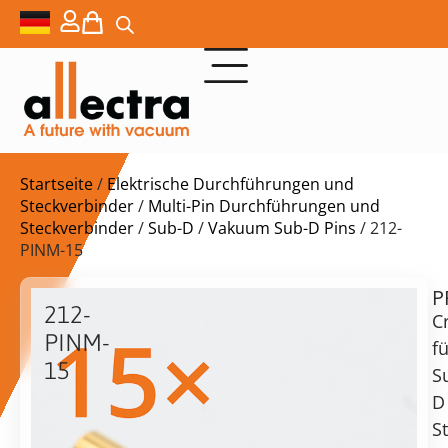
Startseite
/
Elektrische Durchführungen und
Steckverbinder
/
Multi-Pin Durchführungen und
Steckverbinder
/
Sub-D
/
Vakuum Sub-D Pins
/ 212-
PINM-15
P
$
20,30
212-
C
PINM-
fü
15
S
15x
D
Crimpstifte
vorrätig
Lieferzeit:
S
für
Versand