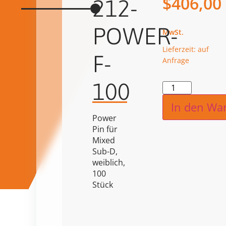
$
406,00
212-
POWER-
Lieferzeit: auf
F-
Anfrage
100
Alternat
In den Wa
Power
Pin für
Mixed
Sub-D,
weiblich,
100
Stück