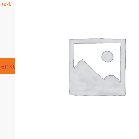
ive:
renkorb